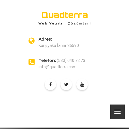
Quadterra
Web Yazılım Çözümleri
Adres:
Karşıyaka İzmir 35590
Telefon:
(530) 040 72 73
info@quadterra.com