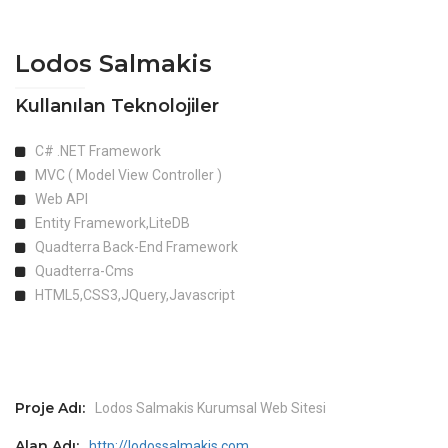
Lodos Salmakis
Kullanılan Teknolojiler
C# .NET Framework
MVC ( Model View Controller )
Web API
Entity Framework,LiteDB
Quadterra Back-End Framework
Quadterra-Cms
HTML5,CSS3,JQuery,Javascript
Proje Adı:
Lodos Salmakis Kurumsal Web Sitesi
Alan Adı:
http://lodossalmakis.com